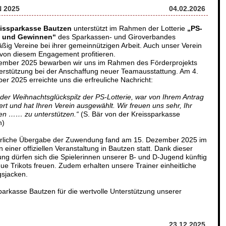
 2025
04.02.2026
issparkasse Bautzen
unterstützt im Rahmen der Lotterie
„PS-
 und Gewinnen“
des Sparkassen- und Giroverbandes
ßig Vereine bei ihrer gemeinnützigen Arbeit. Auch unser Verein
von diesem Engagement profitieren.
ember 2025 bewarben wir uns im Rahmen des Förderprojekts
rstützung bei der Anschaffung neuer Teamausstattung. Am 4.
r 2025 erreichte uns die erfreuliche Nachricht:
 der Weihnachtsglückspilz der PS-Lotterie, war von Ihrem Antrag
ert und hat Ihren Verein ausgewählt. Wir freuen uns sehr, Ihr
en …… zu unterstützen.“
(S. Bär von der Kreissparkasse
n)
ierliche Übergabe der Zuwendung fand am 15. Dezember 2025 im
einer offiziellen Veranstaltung in Bautzen statt. Dank dieser
ng dürfen sich die Spielerinnen unserer B- und D-Jugend künftig
ue Trikots freuen. Zudem erhalten unsere Trainer einheitliche
gsjacken.
parkasse Bautzen für die wertvolle Unterstützung unserer
23.12.2025