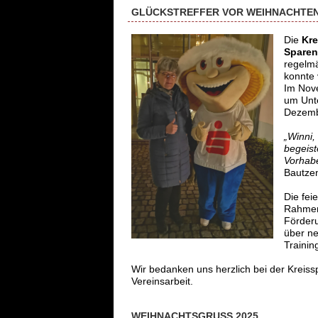
GLÜCKSTREFFER VOR WEIHNACHTEN
Die
Kre
Sparen
regelmä
konnte 
Im Nov
um Unte
Dezembe
„Winni,
begeist
Vorhab
Bautze
Die fe
Rahmen 
Förderu
über ne
Trainin
Wir bedanken uns herzlich bei der Kreiss
Vereinsarbeit.
WEIHNACHTSGRUSS 2025